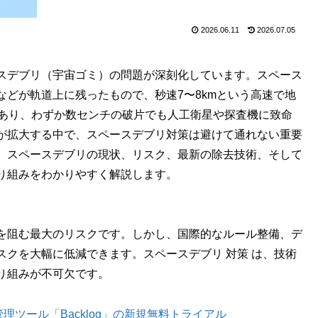
2026.06.11
2026.07.05
スデブリ（宇宙ゴミ）の問題が深刻化しています。スペース
どが軌道上に残ったもので、秒速7〜8kmという高速で地
であり、わずか数センチの破片でも人工衛星や探査機に致命
が拡大する中で、スペースデブリ対策は避けて通れない重要
、スペースデブリの現状、リスク、最新の除去技術、そして
り組みをわかりやすく解説します。
を阻む最大のリスクです。しかし、国際的なルール整備、デ
クを大幅に低減できます。スペースデブリ 対策 は、技術
り組みが不可欠です。
理ツール「Backlog」の新規無料トライアル