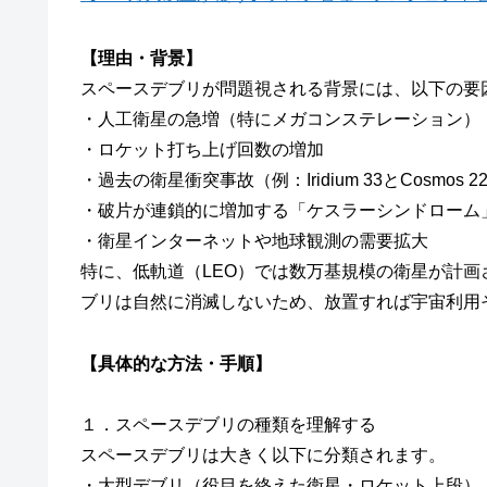
【理由・背景】
スペースデブリが問題視される背景には、以下の要
・人工衛星の急増（特にメガコンステレーション）
・ロケット打ち上げ回数の増加
・過去の衛星衝突事故（例：Iridium 33とCosmos 
・破片が連鎖的に増加する「ケスラーシンドローム
・衛星インターネットや地球観測の需要拡大
特に、低軌道（LEO）では数万基規模の衛星が計
ブリは自然に消滅しないため、放置すれば宇宙利用
【具体的な方法・手順】
１．スペースデブリの種類を理解する
スペースデブリは大きく以下に分類されます。
・大型デブリ（役目を終えた衛星・ロケット上段）