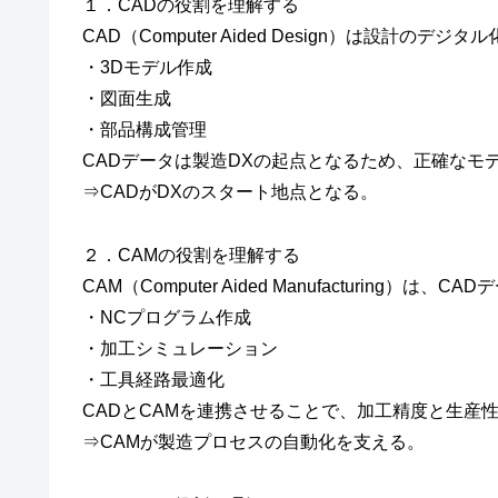
１．CADの役割を理解する
CAD（Computer Aided Design）は設計のデ
・3Dモデル作成
・図面生成
・部品構成管理
CADデータは製造DXの起点となるため、正確なモ
⇒CADがDXのスタート地点となる。
２．CAMの役割を理解する
CAM（Computer Aided Manufacturin
・NCプログラム作成
・加工シミュレーション
・工具経路最適化
CADとCAMを連携させることで、加工精度と生産
⇒CAMが製造プロセスの自動化を支える。