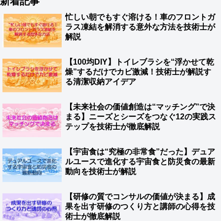
新着記事
忙しい朝でもすぐ溶ける！車のフロントガ
ラス凍結を解消する意外な方法を技術士が
解説
【100均DIY】トイレブラシを“浮かせて乾
燥”するだけでカビ激減！技術士が解説す
る清潔収納アイデア
【未来社会の価値創造は“マッチング”で決
まる】ニーズとシーズをつなぐ12の実践ス
テップを技術士が徹底解説
【宇宙食は“究極の非常食”だった】デュア
ルユースで進化する宇宙食と防災食の最新
動向を技術士が解説
【研修の質でコンサルの価値が決まる】成
果を出す研修のつくり方と講師の心得を技
術士が徹底解説