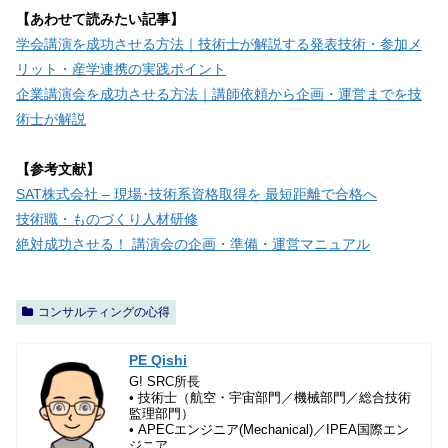
【あわせて読みたい記事】
学会講演を成功させる方法｜技術士が解説する発表技術・参加メ
リット・産学連携の実践ポイント
企業講演会を成功させる方法｜講師依頼から企画・運営までを技
術士が解説
【参考文献】
SAT株式会社 – 現場･技術系資格取得を 最短距離で合格へ
技術職・ものづくり人材研修
絶対成功させる！ 講演会の企画・準備・運営マニュアル
コンサルティングの心得
PE Qishi
G! SRC所長
• 技術士（航空・宇宙部門／機械部門／総合技術
監理部門）
• APECエンジニア(Mechanical)／IPEA国際エン
ジニア