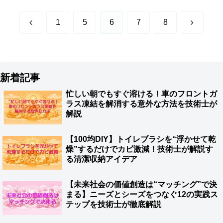
前
次
1
5
6
7
8
へ
へ
新着記事
忙しい朝でもすぐ溶ける！車のフロントガ
ラス凍結を解消する意外な方法を技術士が
解説
【100均DIY】トイレブラシを“浮かせて乾
燥”するだけでカビ激減！技術士が解説す
る清潔収納アイデア
【未来社会の価値創造は“マッチング”で決
まる】ニーズとシーズをつなぐ12の実践ス
テップを技術士が徹底解説