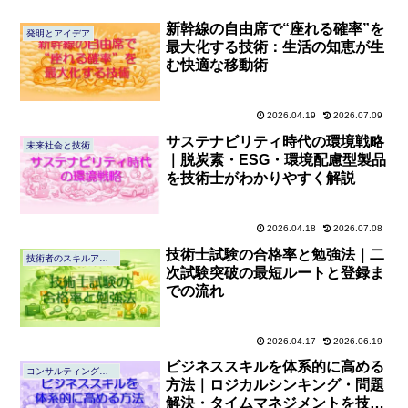
新幹線の自由席で“座れる確率”を
発明とアイデア
最大化する技術：生活の知恵が生
む快適な移動術
2026.04.19
2026.07.09
サステナビリティ時代の環境戦略
未来社会と技術
｜脱炭素・ESG・環境配慮型製品
を技術士がわかりやすく解説
2026.04.18
2026.07.08
技術士試験の合格率と勉強法｜二
技術者のスキルアップ
次試験突破の最短ルートと登録ま
での流れ
2026.04.17
2026.06.19
ビジネススキルを体系的に高める
コンサルティングの心得
方法｜ロジカルシンキング・問題
解決・タイムマネジメントを技術