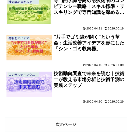
専門的学識を高める技術者のコン
技術者のスキルアップ
ピテンシー戦略｜スキル標準・リ
スキリングで専門知識を深める方
法
2026.04.11
2026.06.19
”片手でゴミ袋が開く”という革
発明とアイデア
命：生活改善アイデアを形にした
「シン・ゴミ収集器」
2026.04.10
2026.07.09
技術動向調査で未来を読む｜技術
コンサルティングの心得
士が教える市場分析と技術予測の
実践ステップ
2026.04.10
2026.06.29
次のページ