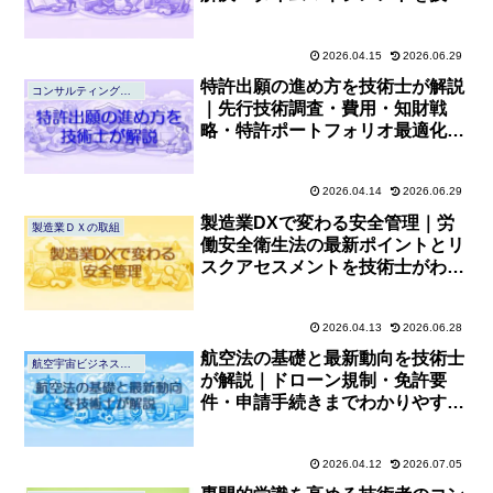
士がわかりやすく解説
2026.04.15
2026.06.29
特許出願の進め方を技術士が解説
コンサルティングの心得
｜先行技術調査・費用・知財戦
略・特許ポートフォリオ最適化の
全体像
2026.04.14
2026.06.29
製造業DXで変わる安全管理｜労
製造業ＤＸの取組
働安全衛生法の最新ポイントとリ
スクアセスメントを技術士がわか
りやすく解説
2026.04.13
2026.06.28
航空法の基礎と最新動向を技術士
航空宇宙ビジネス基礎知識
が解説｜ドローン規制・免許要
件・申請手続きまでわかりやすく
理解する
2026.04.12
2026.07.05