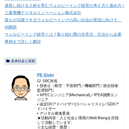
成長し続ける人材を育むウェルビーイング経営の考え方と進め方 |
三菱電機デジタルイノベーション株式会社
誰もが活躍できるウェルビーイングの高い社会の実現に向けて
内閣府
ウェルビーイング経営とは？取り組む際の注意点、方法から企業
事例まで詳しく解説
未来社会と技術
PE Qishi
G! SRC所長
• 技術士（航空・宇宙部門／機械部門／総合技術
監理部門）
• APECエンジニア(Mechanical)／IPEA国際エン
ジニア
• 認定DXアドバイザー(スペシャリスト)／GDXア
ドバイザー
• デジタル推進委員
★活動内容：人と社会と環境のWell-Beingを目指
して活動しています。
☆主な経歴・業歴：