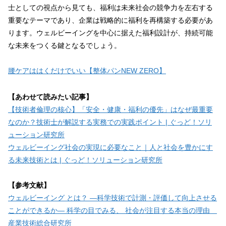
士としての視点から見ても、福利は未来社会の競争力を左右する
重要なテーマであり、企業は戦略的に福利を再構築する必要があ
ります。ウェルビーイングを中心に据えた福利設計が、持続可能
な未来をつくる鍵となるでしょう。
腰ケアははくだけでいい【整体パンNEW ZERO】
【あわせて読みたい記事】
【技術者倫理の核心】「安全・健康・福利の優先」はなぜ最重要
なのか？技術士が解説する実務での実践ポイント | ぐっど！ソリ
ューション研究所
ウェルビーイング社会の実現に必要なこと｜人と社会を豊かにす
る未来技術とは | ぐっど！ソリューション研究所
【参考文献】
ウェルビーイング とは？ ―科学技術で計測・評価して向上させる
ことができるか― 科学の目でみる、 社会が注目する本当の理由
産業技術総合研究所