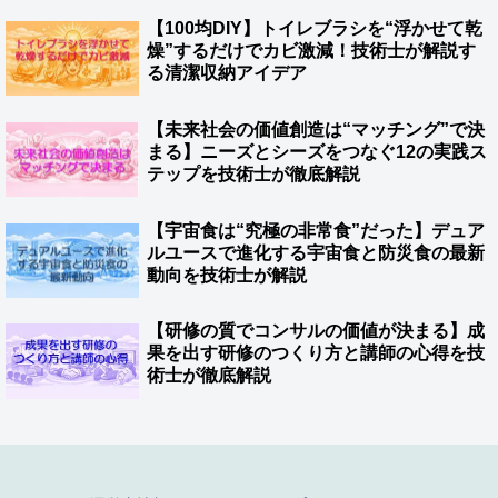
【100均DIY】トイレブラシを“浮かせて乾
燥”するだけでカビ激減！技術士が解説す
る清潔収納アイデア
【未来社会の価値創造は“マッチング”で決
まる】ニーズとシーズをつなぐ12の実践ス
テップを技術士が徹底解説
【宇宙食は“究極の非常食”だった】デュア
ルユースで進化する宇宙食と防災食の最新
動向を技術士が解説
【研修の質でコンサルの価値が決まる】成
果を出す研修のつくり方と講師の心得を技
術士が徹底解説