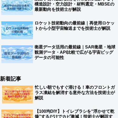
構造設計・空力設計・材料選定・MBSEの
最新動向を技術士が解説
ロケット技術動向の最前線｜再使用ロケッ
トから小型宇宙輸送までを技術士が解説
衛星データ活用の最前線｜SAR衛星・地球
観測データ・API比較で広がる宇宙ビッグ
データの可能性
新着記事
忙しい朝でもすぐ溶ける！車のフロントガ
ラス凍結を解消する意外な方法を技術士が
解説
【100均DIY】トイレブラシを“浮かせて乾
燥”するだけでカビ激減！技術士が解説す