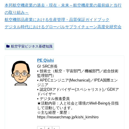
本邦航空機産業の過去・現在・未来～航空機産業の最前線と当行
の取り組み～
航空機部品産業における生産管理・品質保証ガイドブック
デジタル時代におけるグローバルサプライチェーン高度化研究会
航空宇宙ビジネス基礎知識
PE Qishi
G! SRC所長
• 技術士（航空・宇宙部門／機械部門／総合技術
監理部門）
• APECエンジニア(Mechanical)／IPEA国際エン
ジニア
• 認定DXアドバイザー(スペシャリスト)／GDXア
ドバイザー
• デジタル推進委員
★活動内容：人と社会と環境のWell-Beingを目指
して活動しています。
☆主な経歴・業歴：
https://researchmap.jp/kishi_kimihiro