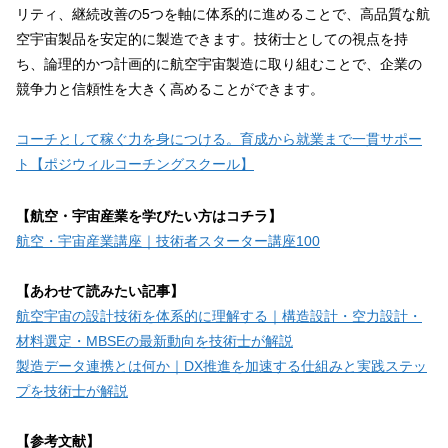
リティ、継続改善の5つを軸に体系的に進めることで、高品質な航
空宇宙製品を安定的に製造できます。技術士としての視点を持
ち、論理的かつ計画的に航空宇宙製造に取り組むことで、企業の
競争力と信頼性を大きく高めることができます。
コーチとして稼ぐ力を身につける。育成から就業まで一貫サポー
ト【ポジウィルコーチングスクール】
【航空・宇宙産業を学びたい方はコチラ】
航空・宇宙産業講座｜技術者スターター講座100
【あわせて読みたい記事】
航空宇宙の設計技術を体系的に理解する｜構造設計・空力設計・
材料選定・MBSEの最新動向を技術士が解説
製造データ連携とは何か｜DX推進を加速する仕組みと実践ステッ
プを技術士が解説
【参考文献】