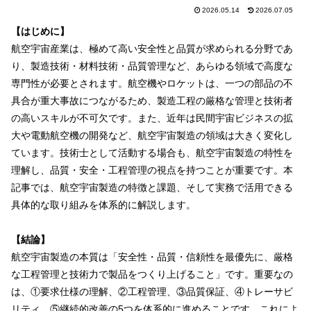
2026.05.14
2026.07.05
【はじめに】
航空宇宙産業は、極めて高い安全性と品質が求められる分野であ
り、製造技術・材料技術・品質管理など、あらゆる領域で高度な
専門性が必要とされます。航空機やロケットは、一つの部品の不
具合が重大事故につながるため、製造工程の厳格な管理と技術者
の高いスキルが不可欠です。また、近年は民間宇宙ビジネスの拡
大や電動航空機の開発など、航空宇宙製造の領域は大きく変化し
ています。技術士として活動する場合も、航空宇宙製造の特性を
理解し、品質・安全・工程管理の視点を持つことが重要です。本
記事では、航空宇宙製造の特徴と課題、そして実務で活用できる
具体的な取り組みを体系的に解説します。
【結論】
航空宇宙製造の本質は「安全性・品質・信頼性を最優先に、厳格
な工程管理と技術力で製品をつくり上げること」です。重要なの
は、①要求仕様の理解、②工程管理、③品質保証、④トレーサビ
リティ、⑤継続的改善の5つを体系的に進めることです。これによ